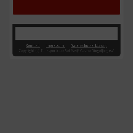
AKTUELLE SEITE:
HOME
BOOGIE WOOGIE
BOOGIE TERMINE
Kontakt
Impressum
Datenschutzerklärung
Copyright (c) Tanzsportclub Rot Weiß Casino Dingolfing e.V.