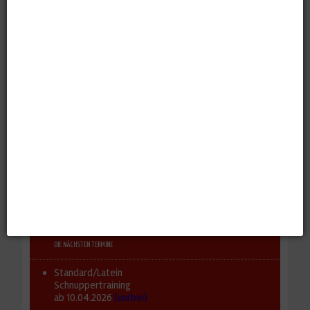
Rockabilly Jive Workshop
Zurück
DIE NÄCHSTEN TERMINE
Standard/Latein
Schnuppertraining
ab 10.04.2026
(vorbei)