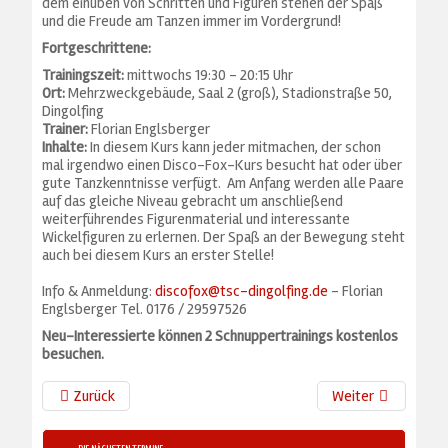
dem einüben von Schritten und Figuren stehen der Spaß
und die Freude am Tanzen immer im Vordergrund!
Fortgeschrittene:
Trainingszeit:
mittwochs 19:30 - 20:15 Uhr
Ort:
Mehrzweckgebäude, Saal 2 (groß), Stadionstraße 50,
Dingolfing
Trainer:
Florian Englsberger
Inhalte:
In diesem Kurs kann jeder mitmachen, der schon
mal irgendwo einen Disco-Fox-Kurs besucht hat oder über
gute Tanzkenntnisse verfügt. Am Anfang werden alle Paare
auf das gleiche Niveau gebracht um anschließend
weiterführendes Figurenmaterial und interessante
Wickelfiguren zu erlernen. Der Spaß an der Bewegung steht
auch bei diesem Kurs an erster Stelle!
Info & Anmeldung:
discofox@tsc-dingolfing.de
- Florian
Englsberger Tel. 0176 / 29597526
Neu-Interessierte können 2 Schnuppertrainings kostenlos
besuchen.
Zurück
Weiter