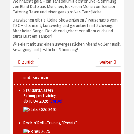
Weihnachtsgala – ein Tanzball mit echter Live-Stimmung
von Blind Date aus München, leckerem Menü vom Ismaier
Catering Team und einer ganz großen Tanzfläche.
Dazwischen gibt’s kleine Showeinlagen / Pausenacts vom
TSC – charmant, kurzweilig und garantiert mit Schwung.
Aber keine Sorge: Der Abend gehört vor allem euch und
eurer Lust am Tanzen!
🎉 Feiert mit uns einen unvergesslichen Abend voller Musik,
Bewegung und festlicher Stimmung!
Zurück
Weiter
DIE NÄCHSTEN TERMINE
Standard/Latein
Schnuppertraining
ab 10.04.2026
(vorbei)
Rock´n´Roll-Training "Phönix"