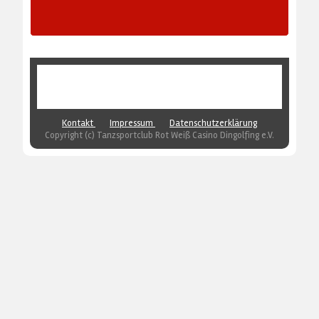
AKTUELLE SEITE:
HOME
ÜBER DEN TSC
ABTEILUNGSLEITER (AUSSCHUSS)
Kontakt
Impressum
Datenschutzerklärung
Copyright (c) Tanzsportclub Rot Weiß Casino Dingolfing e.V.